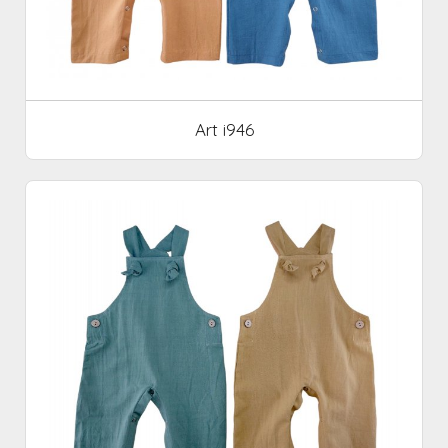
Art i946