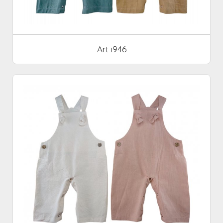
Art i946