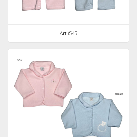
Art i545