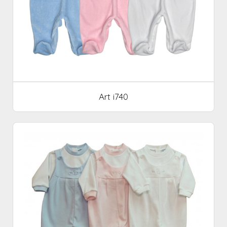
Art i740