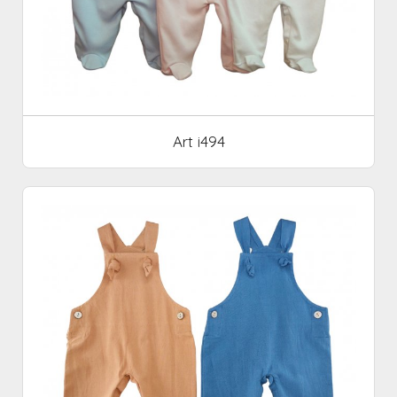
Art i494