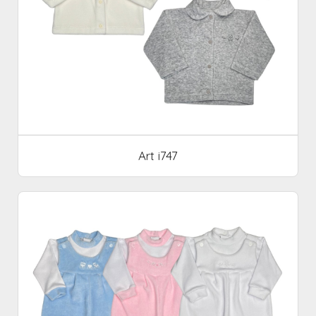
Art i747