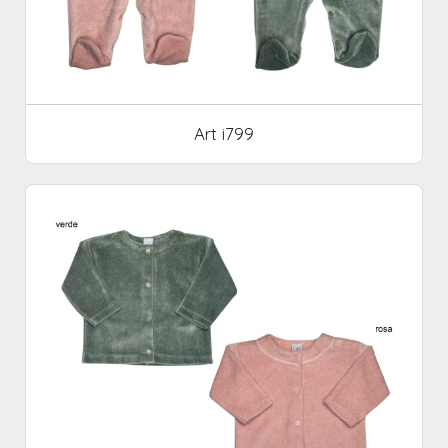
Art i799