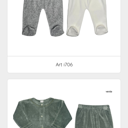
Art i706