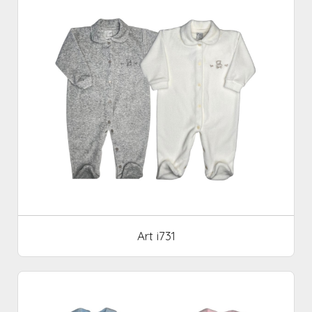
Art i731