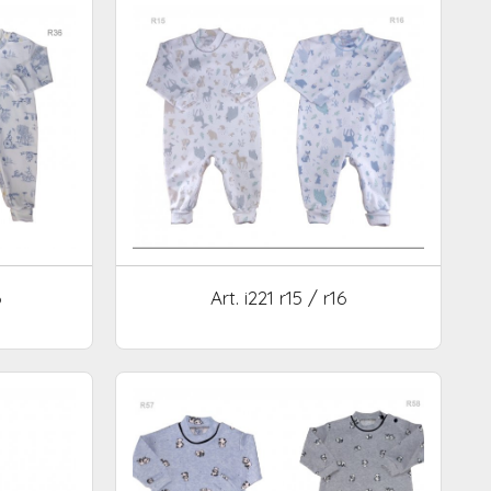
6
Art. i221 r15 / r16