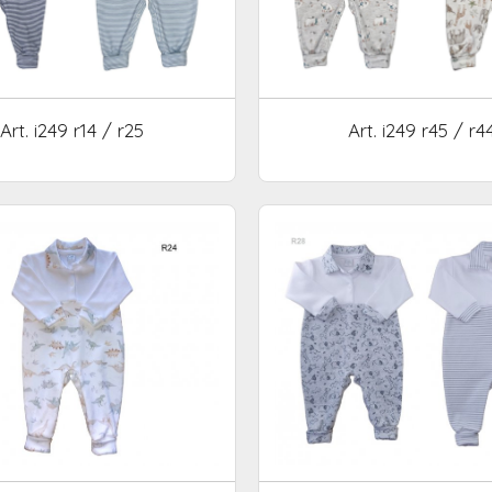
Art. i249 r14 / r25
Art. i249 r45 / r4