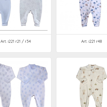
Art. i221 r21 / r34
Art. i221 r48