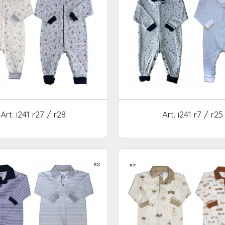
Art. i241 r27 / r28
Art. i241 r7 / r25