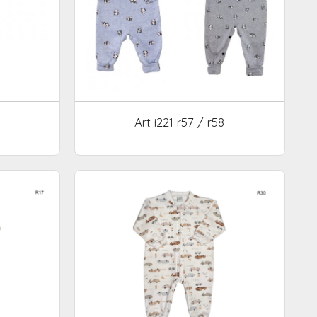
Art i221 r57 / r58