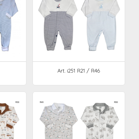
Art. i251 R21 / R46