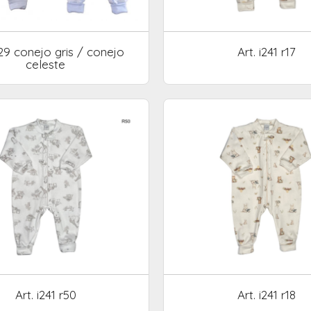
229 conejo gris / conejo
Art. i241 r17
celeste
Art. i241 r50
Art. i241 r18