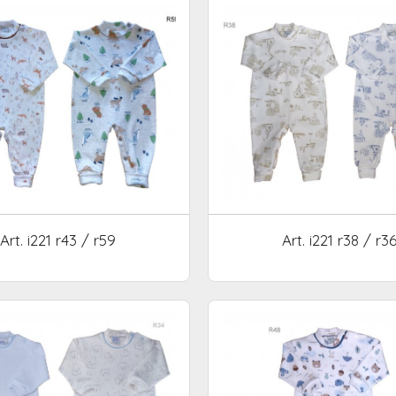
Art. i221 r43 / r59
Art. i221 r38 / r3