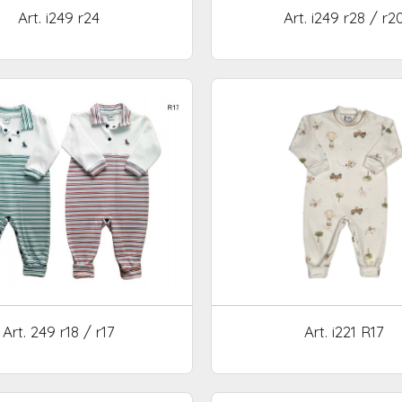
Art. i249 r24
Art. i249 r28 / r2
Art. 249 r18 / r17
Art. i221 R17