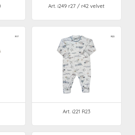
0
Art. i249 r27 / r42 velvet
Art. i221 R23