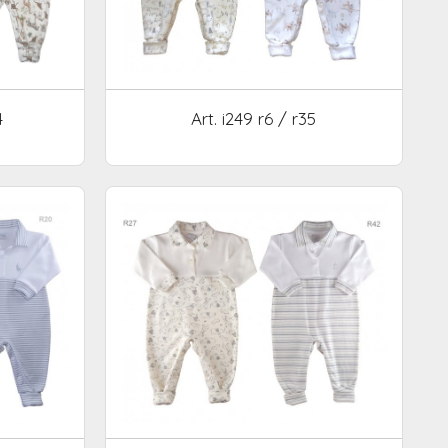
Art. i249 r6 / r35
4