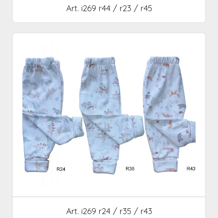
Art. i269 r44 / r23 / r45
Art. i269 r24 / r35 / r43