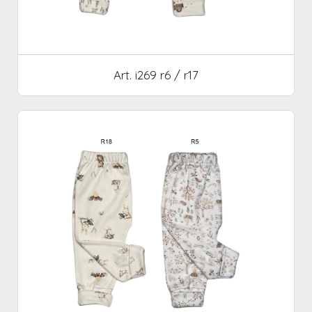
Art. i269 r6 / r17