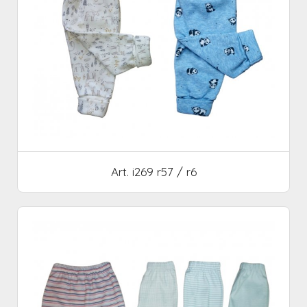
Art. i269 r57 / r6